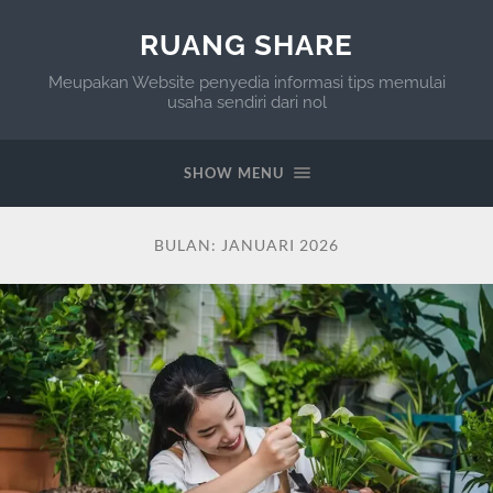
RUANG SHARE
Meupakan Website penyedia informasi tips memulai
usaha sendiri dari nol
SHOW MENU
BULAN:
JANUARI 2026