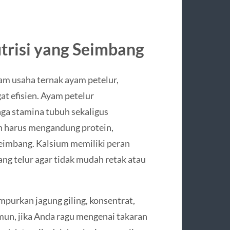
risi yang Seimbang
m usaha ternak ayam petelur,
t efisien. Ayam petelur
ga stamina tubuh sekaligus
n harus mengandung protein,
seimbang. Kalsium memiliki peran
g telur agar tidak mudah retak atau
purkan jagung giling, konsentrat,
mun, jika Anda ragu mengenai takaran