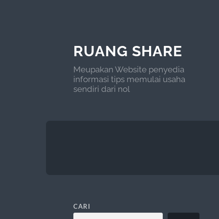
RUANG SHARE
Meupakan Website penyedia
informasi tips memulai usaha
sendiri dari nol
CARI