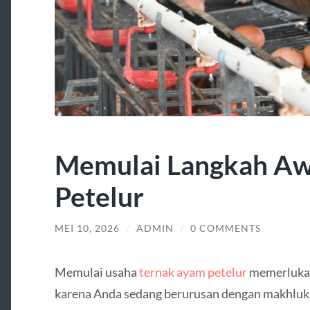
Memulai Langkah Aw
Petelur
MEI 10, 2026
/
ADMIN
/
0 COMMENTS
Memulai usaha
ternak ayam petelur
memerlukan
karena Anda sedang berurusan dengan makhluk h