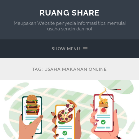
RUANG SHARE
Meupakan Website penyedia informasi tips memulai
usaha sendiri dari nol
SHOW MENU
TAG:
USAHA MAKANAN ONLINE