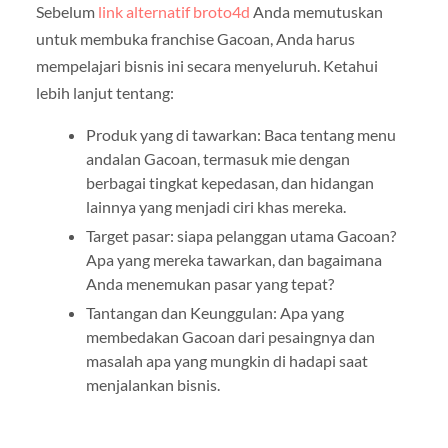
Sebelum
link alternatif broto4d
Anda memutuskan
untuk membuka franchise Gacoan, Anda harus
mempelajari bisnis ini secara menyeluruh. Ketahui
lebih lanjut tentang:
Produk yang di tawarkan: Baca tentang menu
andalan Gacoan, termasuk mie dengan
berbagai tingkat kepedasan, dan hidangan
lainnya yang menjadi ciri khas mereka.
Target pasar: siapa pelanggan utama Gacoan?
Apa yang mereka tawarkan, dan bagaimana
Anda menemukan pasar yang tepat?
Tantangan dan Keunggulan: Apa yang
membedakan Gacoan dari pesaingnya dan
masalah apa yang mungkin di hadapi saat
menjalankan bisnis.