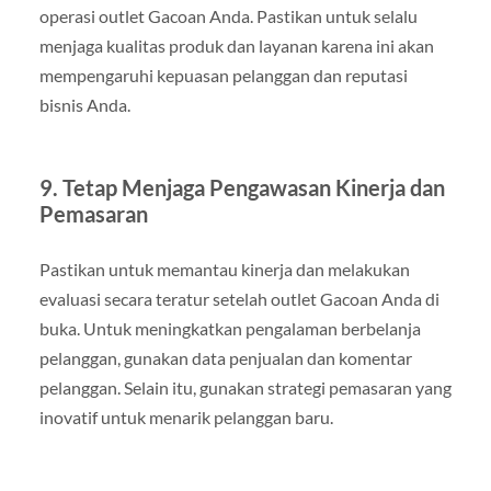
operasi outlet Gacoan Anda. Pastikan untuk selalu
menjaga kualitas produk dan layanan karena ini akan
mempengaruhi kepuasan pelanggan dan reputasi
bisnis Anda.
9. Tetap Menjaga Pengawasan Kinerja dan
Pemasaran
Pastikan untuk memantau kinerja dan melakukan
evaluasi secara teratur setelah outlet Gacoan Anda di
buka. Untuk meningkatkan pengalaman berbelanja
pelanggan, gunakan data penjualan dan komentar
pelanggan. Selain itu, gunakan strategi pemasaran yang
inovatif untuk menarik pelanggan baru.