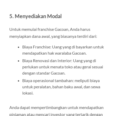
5. Menyediakan Modal
Untuk memulai franchise Gacoan, Anda harus
menyiapkan dana awal, yang biasanya terdiri dari:
Biaya Franchise: Uang yang di bayarkan untuk
mendapatkan hak waralaba Gacoan.
Biaya Renovasi dan Interior: Uang yang di
perlukan untuk menata toko atau gerai sesuai
dengan standar Gacoan.
Biaya operasional tambahan: meliputi biaya
untuk peralatan, bahan baku awal, dan sewa
lokasi.
Anda dapat mempertimbangkan untuk mendapatkan
pinjaman atau mencari investor yang tertarik dengan