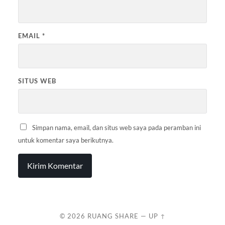
EMAIL
*
SITUS WEB
Simpan nama, email, dan situs web saya pada peramban ini
untuk komentar saya berikutnya.
© 2026
RUANG SHARE
—
UP ↑