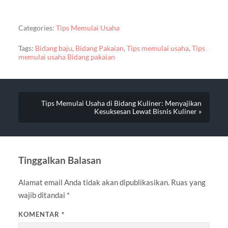
Categories:
Tips Memulai Usaha
Tags:
Bidang baju
,
Bidang Pakaian
,
Tips memulai usaha
,
Tips
memulai usaha Bidang pakaian
Tips Memulai Usaha di Bidang Kuliner: Menyajikan
Kesuksesan Lewat Bisnis Kuliner »
Tinggalkan Balasan
Alamat email Anda tidak akan dipublikasikan.
Ruas yang
wajib ditandai
*
KOMENTAR
*