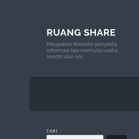
RUANG SHARE
Meupakan Website penyedia
informasi tips memulai usaha
sendiri dari nol
CARI